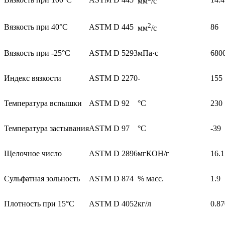
мм
/с
2
Вязкость при 40°С
ASTM D 445
86
мм
/с
Вязкость при -25°С
ASTM D 5293
мПа·с
680
Индекс вязкости
ASTM D 2270
-
155
Температура вспышки
ASTM D 92
°C
230
Температура застывания
ASTM D 97
°C
-39
Щелочное число
ASTM D 2896
мгКОН/г
16.1
Сульфатная зольность
ASTM D 874
% масс.
1.9
Плотность при 15°С
ASTM D 4052
кг/л
0.87