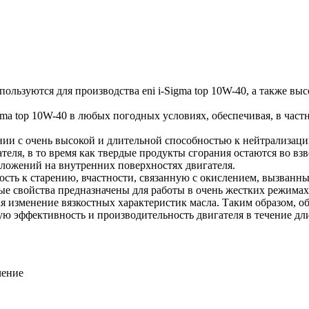
пользуются для производства eni i-Sigma top 10W-40, а также в
gma top 10W-40 в любых погодных условиях, обеспечивая, в час
и с очень высокой и длительной способностью к нейтрализаци
теля, в то время как твердые продукты сгорания остаются во вз
тложений на внутренних поверхностях двигателя.
вость к старению, вчастности, связанную с окислением, вызванн
е свойства предназначены для работы в очень жестких режима
я изменение вязкостных характеристик масла. Таким образом, о
ую эффективность и производительность двигателя в течение дл
чение