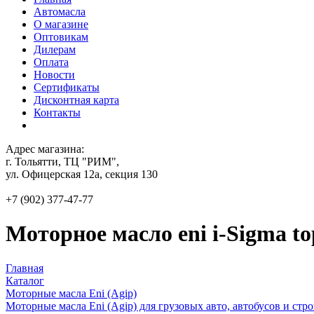
Автомасла
О магазине
Оптовикам
Дилерам
Оплата
Новости
Сертификаты
Дисконтная карта
Контакты
Адрес магазина:
г. Тольятти, ТЦ "РИМ",
ул. Офицерская 12а, секция 130
+7 (902) 377-47-77
Моторное масло eni i-Sigma t
Главная
Каталог
Моторные масла Eni (Agip)
Моторные масла Eni (Agip) для грузовых авто, автобусов и стр