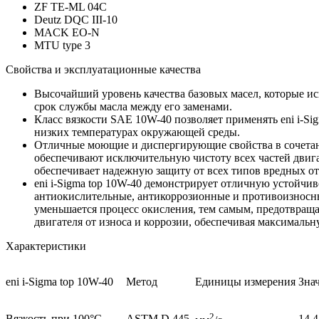
ZF TE-ML 04C
Deutz DQC III-10
MACK EO-N
MTU type 3
Свойства и эксплуатационные качества
Высочайший уровень качества базовых масел, которые ис
срок службы масла между его заменами.
Класс вязкости SAE 10W-40 позволяет применять eni i-Si
низких температурах окружающей среды.
Отличные моющие и диспергирующие свойства в сочетани
обеспечивают исключительную чистоту всех частей двига
обеспечивает надежную защиту от всех типов вредных о
eni i-Sigma top 10W-40 демонстрирует отличную устойчи
антиокислительные, антикоррозионные и противоизносны
уменьшается процесс окисления, тем самым, предотвраща
двигателя от износа и коррозии, обеспечивая максимальн
Характеристики
eni i-Sigma top 10W-40
Метод
Единицы измерения
Зна
2
Вязкость при 100°С
ASTM D 445
14.4